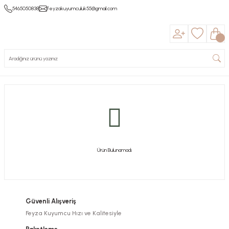
5465050838
feyzakuyumculuk55@gmail.com
Ürün Bulunamadı.
Güvenli Alışveriş
Feyza Kuyumcu Hızı ve Kalitesiyle