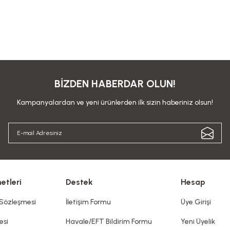
BİZDEN HABERDAR OLUN!
Kampanyalardan ve yeni ürünlerden ilk sizin haberiniz olsun!
etleri
Destek
Hesap
 Sözleşmesi
İletişim Formu
Üye Girişi
esi
Havale/EFT Bildirim Formu
Yeni Üyelik