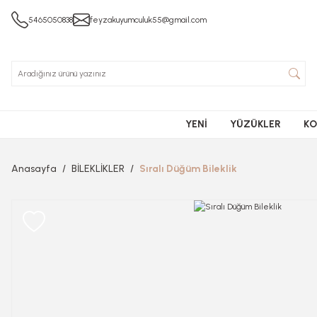
5465050838
feyzakuyumculuk55@gmail.com
YENİ
YÜZÜKLER
KO
Anasayfa
BİLEKLİKLER
Sıralı Düğüm Bileklik