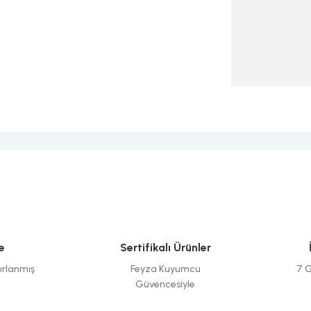
e
Sertifikalı Ürünler
ırlanmış
Feyza Kuyumcu
7 G
Güvencesiyle