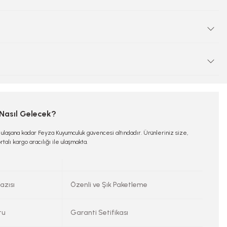
 Nasıl Gelecek?
e ulaşana kadar Feyza Kuyumculuk güvencesi altındadır. Ürünleriniz size,
rtalı kargo aracılığı ile ulaşmakta.
azısı
Özenli ve Şık Paketleme
tu
Garanti Setifikası