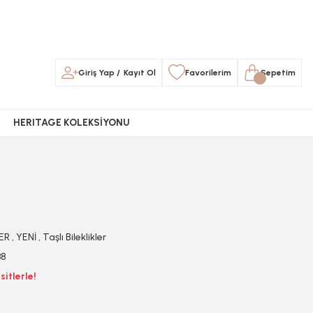
Giriş Yap
/
Kayıt Ol
Favorilerim
Sepetim
HERITAGE KOLEKSİYONU
LER
,
YENİ
,
Taşlı Bileklikler
38
itlerle!