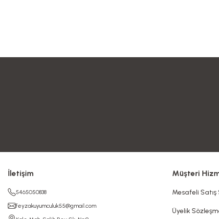
İletişim
Müşteri Hizm
Mesafeli Satış
5465050838
feyzakuyumculuk55@gmail.com
Üyelik Sözleşm