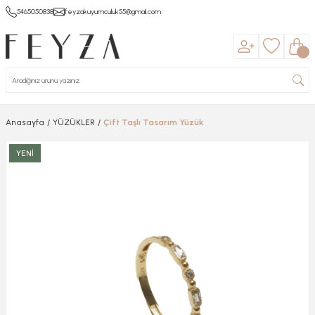
5465050838
feyzakuyumculuk55@gmail.com
Anasayfa
YÜZÜKLER
Çift Taşlı Tasarım Yüzük
YENİ