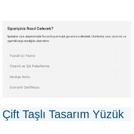
Siparişiniz Nasıl Gelecek?
Siparişiniz size ulaşana kadar Feyza Kuyumculuk güvencesi altındadır. Ürünleriniz size, ücretsiz ve
sigortalı kargo aracılığı ile ulaşmakta.
Yüzük İçi Yazısı
Özenli ve Şık Paketleme
Hediye Notu
Garanti Setifikası
Çift Taşlı Tasarım Yüzük