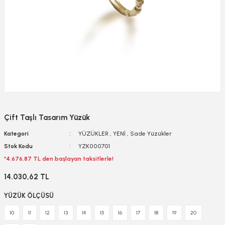
Çift Taşlı Tasarım Yüzük
Kategori
YÜZÜKLER
,
YENİ
,
Sade Yüzükler
Stok Kodu
YZK000701
*4.676,87 TL den başlayan taksitlerle!
14.030,62 TL
YÜZÜK ÖLÇÜSÜ
10
11
12
13
14
15
16
17
18
19
20