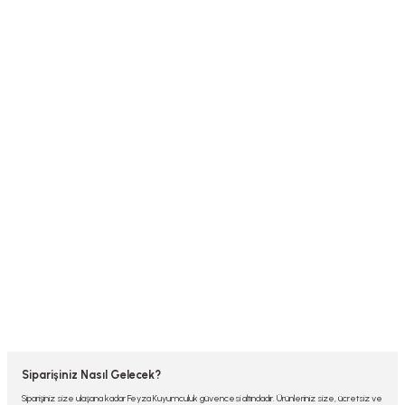
Siparişiniz Nasıl Gelecek?
Siparişiniz size ulaşana kadar Feyza Kuyumculuk güvencesi altındadır. Ürünleriniz size, ücretsiz ve