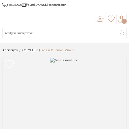
5465050838
feyzakuyumculuk55@gmail.com
Anasayfa
KOLYELER
Yassı Gurmet Zincir