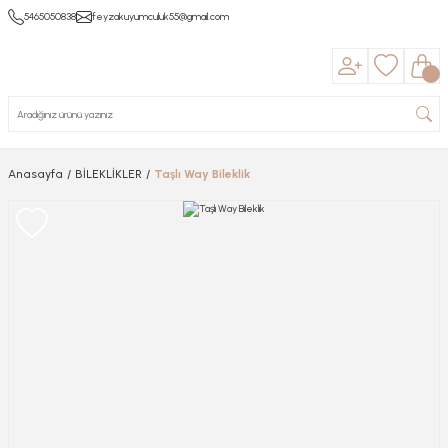
5465050838
feyzakuyumculuk55@gmail.com
Anasayfa
BİLEKLİKLER
Taşlı Way Bileklik