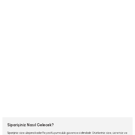
Siparişiniz Nasıl Gelecek?
Siparişiniz size ulaşana kadar Feyza Kuyumculuk güvencesi altındadır. Ürünleriniz size, ücretsiz ve