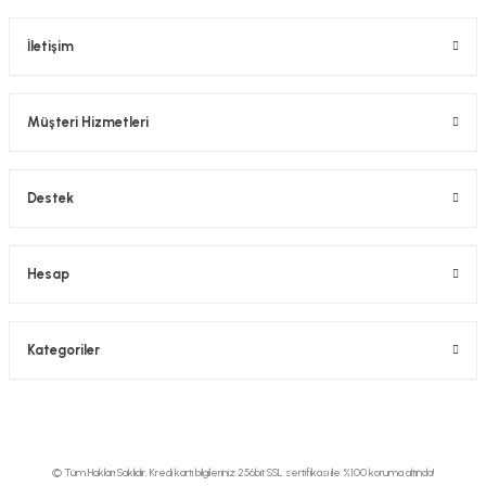
İletişim
Müşteri Hizmetleri
Destek
Hesap
Kategoriler
© Tüm Hakları Saklıdır. Kredi kartı bilgileriniz 256bit SSL sertifikası ile %100 koruma altında!