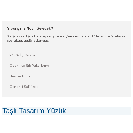
Siparişiniz Nasıl Gelecek?
Siparişiniz size ulaşana kadar Feyza Kuyumculuk güvencesi altındadır. Ürünleriniz size, ücretsiz ve
sigortalı kargo aracılığı ile ulaşmakta.
Yüzük İçi Yazısı
Özenli ve Şık Paketleme
Hediye Notu
Garanti Setifikası
Taşlı Tasarım Yüzük