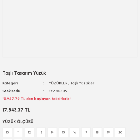
Taşlı Tasarım Yüzük
Kategori
YÜZÜKLER
,
Taşlı Yüzükler
Stok Kodu
FYZ715309
*5.947,79 TL den başlayan taksitlerle!
17.843,37 TL
YÜZÜK ÖLÇÜSÜ
10
11
12
13
14
15
16
17
18
19
20