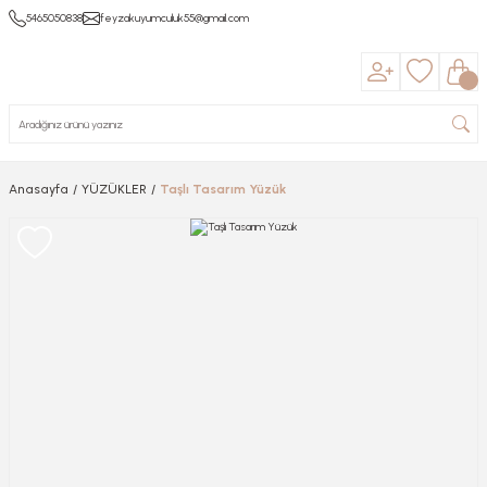
5465050838
feyzakuyumculuk55@gmail.com
Anasayfa
YÜZÜKLER
Taşlı Tasarım Yüzük