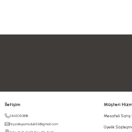
İletişim
Müşteri Hizm
Mesafeli Satış
5465050838
feyzakuyumculuk55@gmail.com
Üyelik Sözleşm