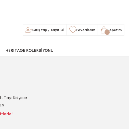
Giriş Yap
/
Kayıt Ol
Favorilerim
Sepetim
HERITAGE KOLEKSİYONU
R
,
Taşlı Kolyeler
49
tlerle!