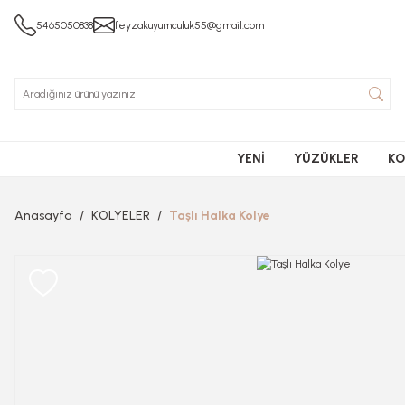
5465050838
feyzakuyumculuk55@gmail.com
YENİ
YÜZÜKLER
KO
Anasayfa
KOLYELER
Taşlı Halka Kolye