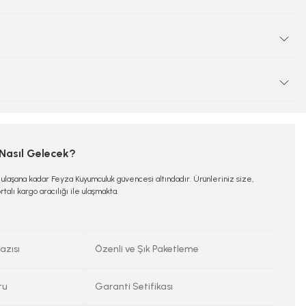
 Nasıl Gelecek?
e ulaşana kadar Feyza Kuyumculuk güvencesi altındadır. Ürünleriniz size,
rtalı kargo aracılığı ile ulaşmakta.
azısı
Özenli ve Şık Paketleme
tu
Garanti Setifikası