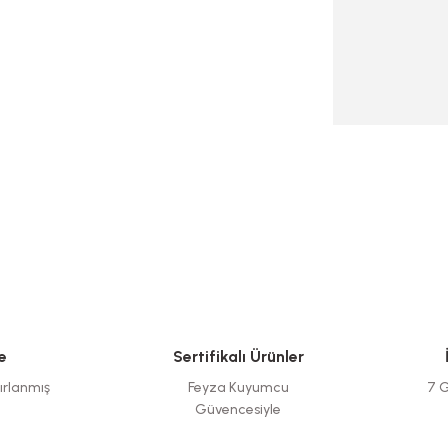
e
Sertifikalı Ürünler
ırlanmış
Feyza Kuyumcu
7 G
Güvencesiyle