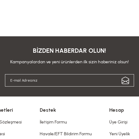
BİZDEN HABERDAR OLUN!
Kampanyalardan ve yeni ürünlerden ilk sizin haberiniz olsun!
etleri
Destek
Hesap
 Sözleşmesi
İletişim Formu
Üye Girişi
esi
Havale/EFT Bildirim Formu
Yeni Üyelik