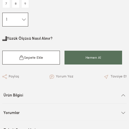
7
8
9
Yüzük Ölçüsü Nasıl Alınır?
Sepete Ekle
Hemen Al
Paylaş
Yorum Yaz
Tavsiye Et
Ürün Bilgisi
Yorumlar