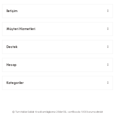
İletişim
Müşteri Hizmetleri
Destek
Hesap
Kategoriler
© Tüm Hakları Saklıdır. Kredi kartı bilgileriniz 256bit SSL sertifikası ile %100 koruma altında!