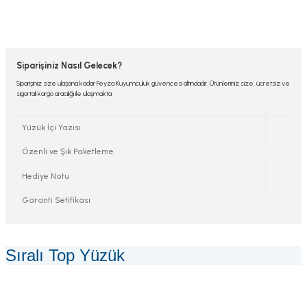
Siparişiniz Nasıl Gelecek?
Siparişiniz size ulaşana kadar Feyza Kuyumculuk güvencesi altındadır. Ürünleriniz size, ücretsiz ve
sigortalı kargo aracılığı ile ulaşmakta.
Yüzük İçi Yazısı
Özenli ve Şık Paketleme
Hediye Notu
Garanti Setifikası
Sıralı Top Yüzük