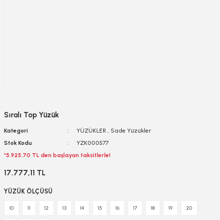
Sıralı Top Yüzük
Kategori
YÜZÜKLER
,
Sade Yüzükler
Stok Kodu
YZK000577
*5.925,70 TL den başlayan taksitlerle!
17.777,11 TL
YÜZÜK ÖLÇÜSÜ
10
11
12
13
14
15
16
17
18
19
20