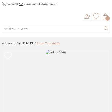
5465050838
feyzakuyumculuk55@gmail.com
Anasayfa
YÜZÜKLER
Sıralı Top Yüzük