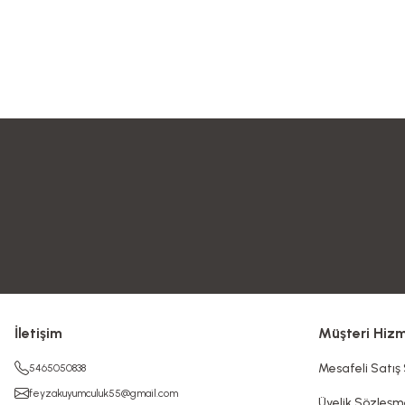
İletişim
Müşteri Hizm
Mesafeli Satış
5465050838
feyzakuyumculuk55@gmail.com
Üyelik Sözleşm