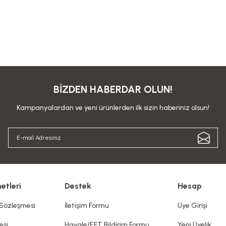
BİZDEN HABERDAR OLUN!
Kampanyalardan ve yeni ürünlerden ilk sizin haberiniz olsun!
etleri
Destek
Hesap
 Sözleşmesi
İletişim Formu
Üye Girişi
esi
Havale/EFT Bildirim Formu
Yeni Üyelik