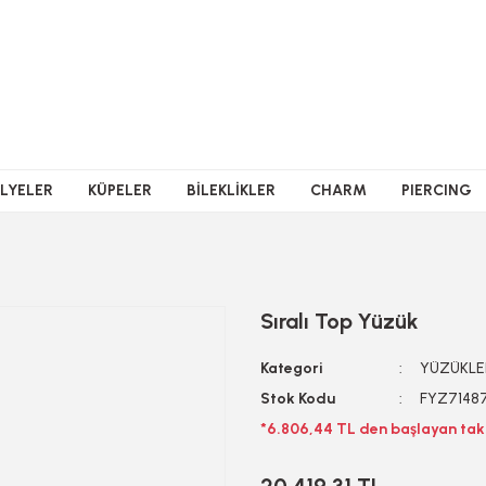
LYELER
KÜPELER
BİLEKLİKLER
CHARM
PIERCING
Sıralı Top Yüzük
Kategori
YÜZÜKLE
Stok Kodu
FYZ7148
*6.806,44 TL den başlayan taks