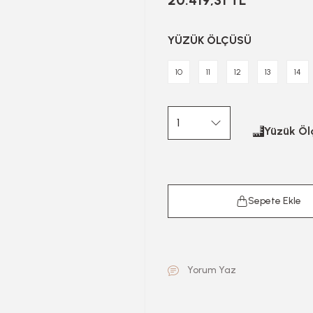
20.419,31 TL
YÜZÜK ÖLÇÜSÜ
10
11
12
13
14
Yüzük Ölç
Sepete Ekle
Yorum Yaz