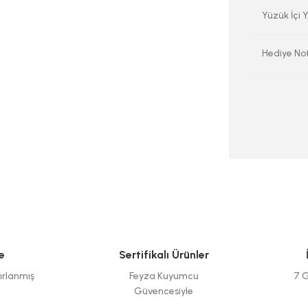
Yüzük İçi Y
Hediye No
e
Sertifikalı Ürünler
ırlanmış
Feyza Kuyumcu
7 G
Güvencesiyle