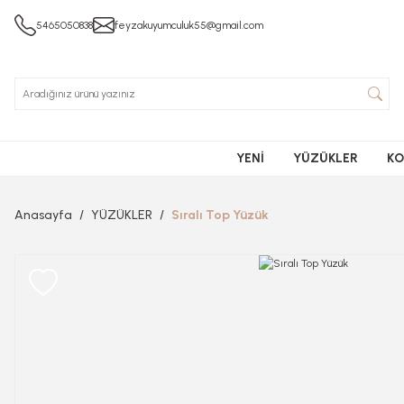
5465050838
feyzakuyumculuk55@gmail.com
YENİ
YÜZÜKLER
KO
Anasayfa
YÜZÜKLER
Sıralı Top Yüzük