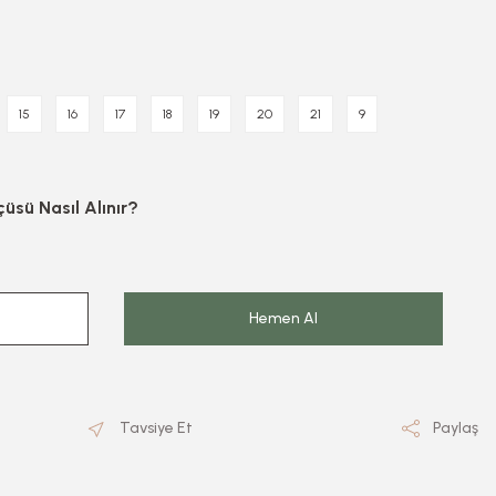
15
16
17
18
19
20
21
9
üsü Nasıl Alınır?
Hemen Al
Tavsiye Et
Paylaş