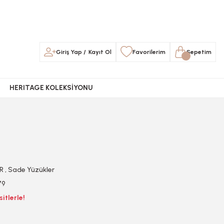
Giriş Yap
/
Kayıt Ol
Favorilerim
Sepetim
HERITAGE KOLEKSİYONU
R
,
Sade Yüzükler
79
itlerle!