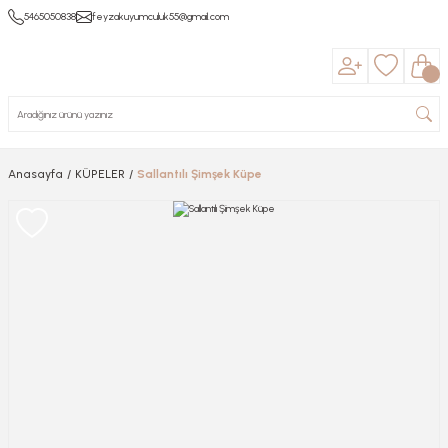
5465050838
feyzakuyumculuk55@gmail.com
Anasayfa
KÜPELER
Sallantılı Şimşek Küpe