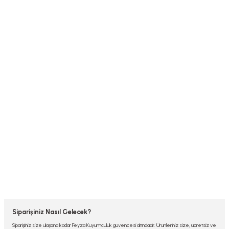
Siparişiniz Nasıl Gelecek?
Siparişiniz size ulaşana kadar Feyza Kuyumculuk güvencesi altındadır. Ürünleriniz size, ücretsiz ve