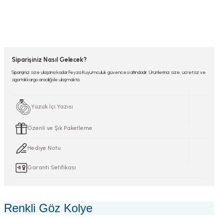
Siparişiniz Nasıl Gelecek?
Siparişiniz size ulaşana kadar Feyza Kuyumculuk güvencesi altındadır. Ürünleriniz size, ücretsiz ve
sigortalı kargo aracılığı ile ulaşmakta.
Yüzük İçi Yazısı
Özenli ve Şık Paketleme
Hediye Notu
Garanti Setifikası
Renkli Göz Kolye