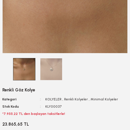
Renkli Göz Kolye
Kategori
KOLYELER
,
Renkli Kolyeler
,
Minimal Kolyeler
Stok Kodu
KLY00037
*7.955,22 TL den başlayan taksitlerle!
23.865,65 TL