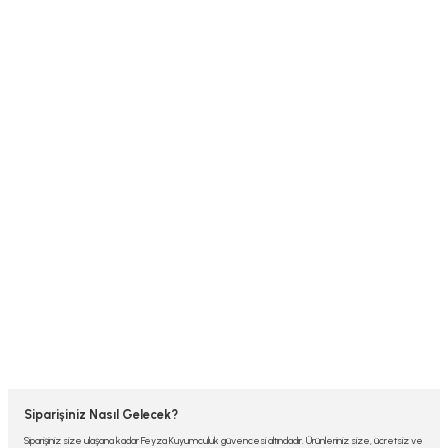
Siparişiniz Nasıl Gelecek?
Siparişiniz size ulaşana kadar Feyza Kuyumculuk güvencesi altındadır. Ürünleriniz size, ücretsiz ve