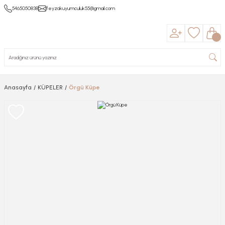
5465050838
feyzakuyumculuk55@gmail.com
Anasayfa
KÜPELER
Örgü Küpe