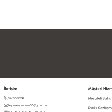
İletişim
Müşteri Hizm
Mesafeli Satış
5465050838
feyzakuyumculuk55@gmail.com
Üyelik Sözleşm