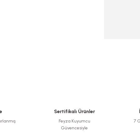
e
Sertifikalı Ürünler
ırlanmış
Feyza Kuyumcu
7 G
Güvencesiyle