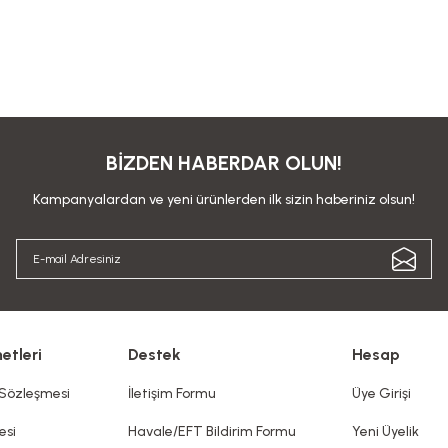
BİZDEN HABERDAR OLUN!
Kampanyalardan ve yeni ürünlerden ilk sizin haberiniz olsun!
etleri
Destek
Hesap
 Sözleşmesi
İletişim Formu
Üye Girişi
esi
Havale/EFT Bildirim Formu
Yeni Üyelik