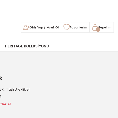
Giriş Yap
/
Kayıt Ol
Favorilerim
Sepetim
HERITAGE KOLEKSİYONU
ik
LER
,
Taşlı Bileklikler
6
tlerle!