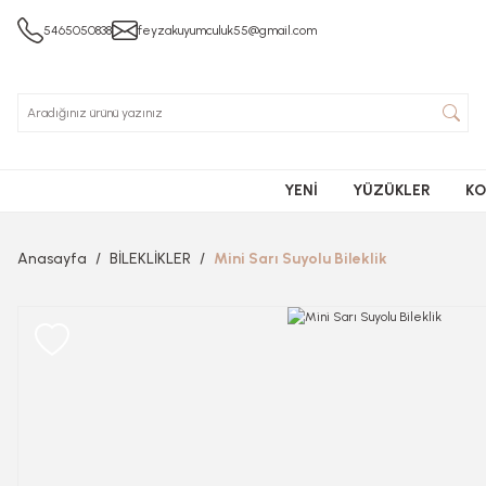
5465050838
feyzakuyumculuk55@gmail.com
YENİ
YÜZÜKLER
KO
Anasayfa
BİLEKLİKLER
Mini Sarı Suyolu Bileklik