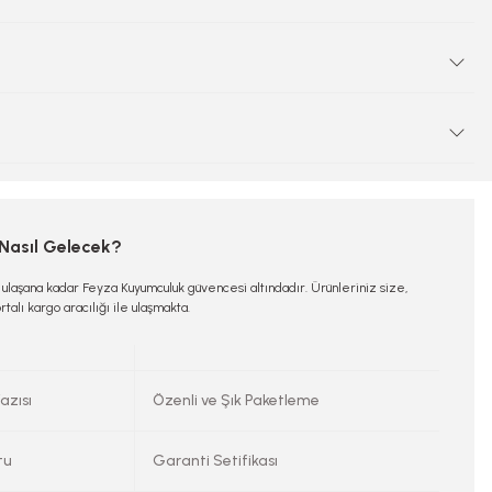
 Nasıl Gelecek?
e ulaşana kadar Feyza Kuyumculuk güvencesi altındadır. Ürünleriniz size,
rtalı kargo aracılığı ile ulaşmakta.
azısı
Özenli ve Şık Paketleme
tu
Garanti Setifikası