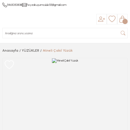
5465050838
feyzakuyumculuk55@gmail.com
Anasayfa
YÜZÜKLER
Mineli Çakıl Yüzük