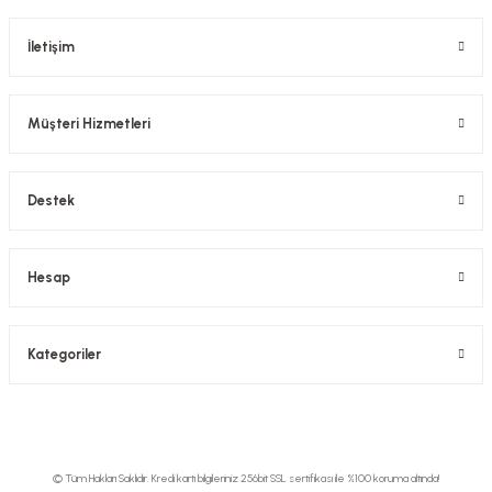
İletişim
Müşteri Hizmetleri
Destek
Hesap
Kategoriler
© Tüm Hakları Saklıdır. Kredi kartı bilgileriniz 256bit SSL sertifikası ile %100 koruma altında!