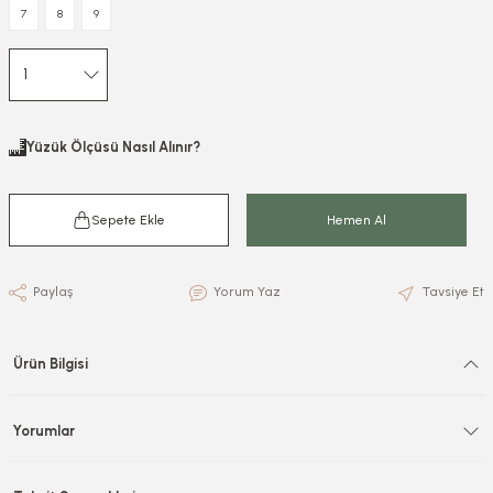
7
8
9
Yüzük Ölçüsü Nasıl Alınır?
Sepete Ekle
Hemen Al
Paylaş
Yorum Yaz
Tavsiye Et
Ürün Bilgisi
Yorumlar