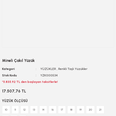
Mineli Çakıl Yüzük
Kategori
YÜZÜKLER
,
Renkli Taşlı Yüzükler
Stok Kodu
YZK000534
*5.835,92 TL den başlayan taksitlerle!
17.507,76 TL
YÜZÜK ÖLÇÜSÜ
10
11
12
13
14
16
17
18
19
20
21