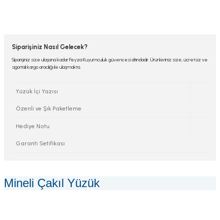
Siparişiniz Nasıl Gelecek?
Siparişiniz size ulaşana kadar Feyza Kuyumculuk güvencesi altındadır. Ürünleriniz size, ücretsiz ve
sigortalı kargo aracılığı ile ulaşmakta.
Yüzük İçi Yazısı
Özenli ve Şık Paketleme
Hediye Notu
Garanti Setifikası
Mineli Çakıl Yüzük