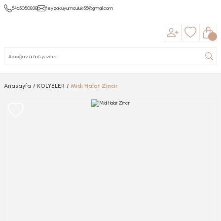
5465050838
feyzakuyumculuk55@gmail.com
Anasayfa
KOLYELER
Midi Halat Zincir