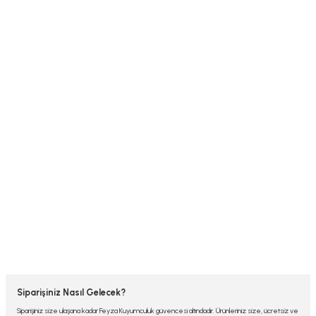
Siparişiniz Nasıl Gelecek?
Siparişiniz size ulaşana kadar Feyza Kuyumculuk güvencesi altındadır. Ürünleriniz size, ücretsiz ve