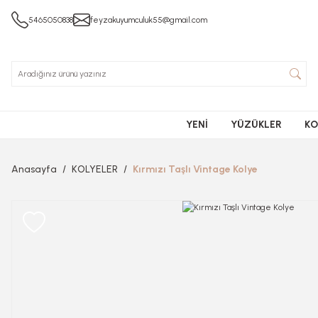
5465050838
feyzakuyumculuk55@gmail.com
YENİ
YÜZÜKLER
KO
Anasayfa
KOLYELER
Kırmızı Taşlı Vintage Kolye