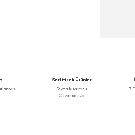
e
Sertifikalı Ürünler
ırlanmış
Feyza Kuyumcu
7 G
Güvencesiyle