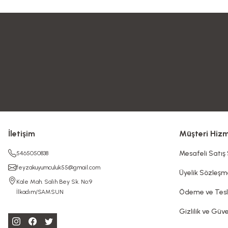
İletişim
Müşteri Hizm
Mesafeli Satış
5465050838
feyzakuyumculuk55@gmail.com
Üyelik Sözleşm
Kale Mah. Salih Bey Sk. No:9
Ödeme ve Tes
İlkadım/SAMSUN
Gizlilik ve Güve