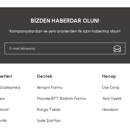
BİZDEN HABERDAR OLUN!
Kampanyalardan ve yeni ürünlerden ilk sizin haberiniz olsun!
etleri
Destek
Hesap
 Sözleşmesi
İletişim Formu
Üye Girişi
esi
Havale/EFT Bildirim Formu
Yeni Üyelik
limat
Kargo Takibi
Hesabım
nlik
İade Şartları