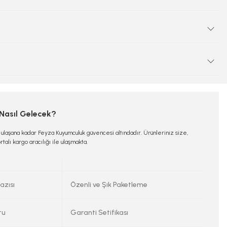
 Nasıl Gelecek?
e ulaşana kadar Feyza Kuyumculuk güvencesi altındadır. Ürünleriniz size,
rtalı kargo aracılığı ile ulaşmakta.
azısı
Özenli ve Şık Paketleme
tu
Garanti Setifikası