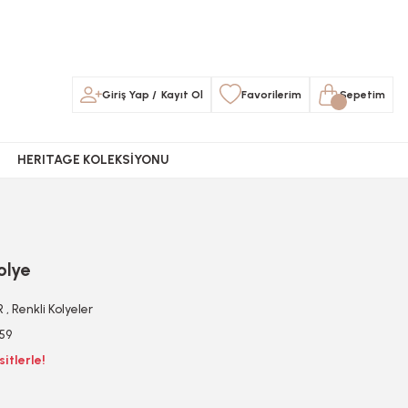
Giriş Yap
/
Kayıt Ol
Favorilerim
Sepetim
HERITAGE KOLEKSİYONU
olye
R
,
Renkli Kolyeler
59
itlerle!