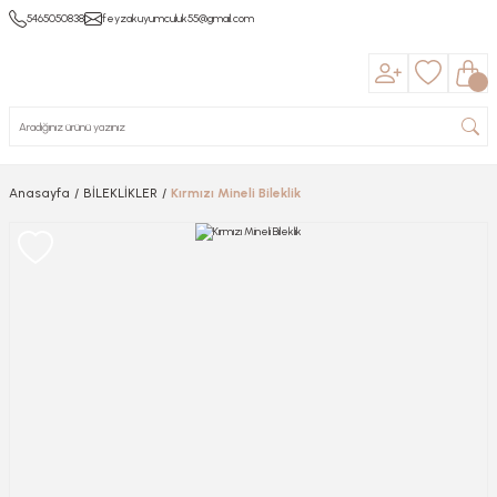
5465050838
feyzakuyumculuk55@gmail.com
Anasayfa
BİLEKLİKLER
Kırmızı Mineli Bileklik