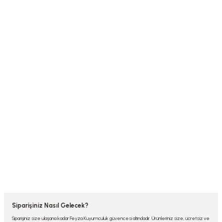
Siparişiniz Nasıl Gelecek?
Siparişiniz size ulaşana kadar Feyza Kuyumculuk güvencesi altındadır. Ürünleriniz size, ücretsiz ve