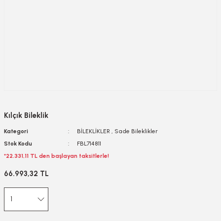
Kılçık Bileklik
Kategori
BİLEKLİKLER
,
Sade Bileklikler
Stok Kodu
FBL714811
*22.331,11 TL den başlayan taksitlerle!
66.993,32 TL