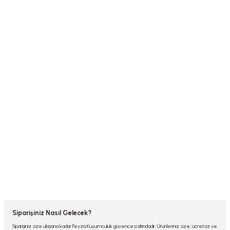
Siparişiniz Nasıl Gelecek?
Siparişiniz size ulaşana kadar Feyza Kuyumculuk güvencesi altındadır. Ürünleriniz size, ücretsiz ve