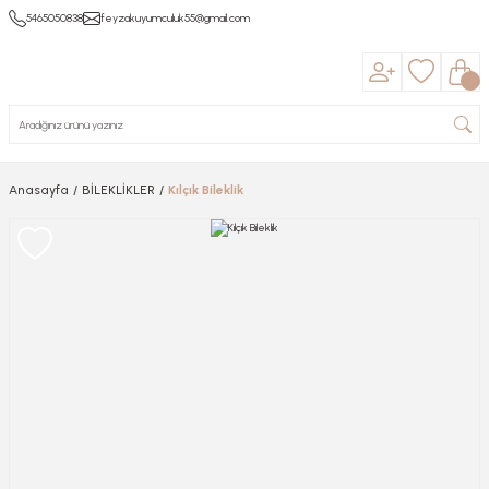
5465050838
feyzakuyumculuk55@gmail.com
Anasayfa
BİLEKLİKLER
Kılçık Bileklik