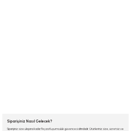
Siparişiniz Nasıl Gelecek?
Siparişiniz size ulaşana kadar Feyza Kuyumculuk güvencesi altındadır. Ürünleriniz size, ücretsiz ve