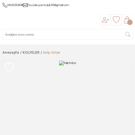
5465050838
feyzakuyumculuk55@gmail.com
Anasayfa
KOLYELER
Kalp Kolye