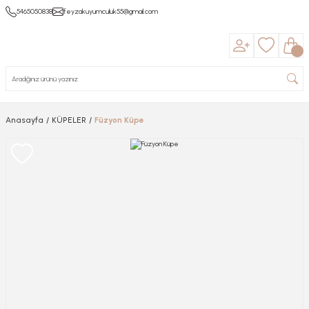
5465050838
feyzakuyumculuk55@gmail.com
Anasayfa
KÜPELER
Füzyon Küpe