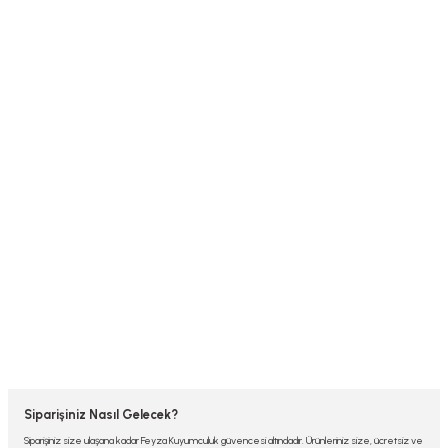
Siparişiniz Nasıl Gelecek?
Siparişiniz size ulaşana kadar Feyza Kuyumculuk güvencesi altındadır. Ürünleriniz size, ücretsiz ve