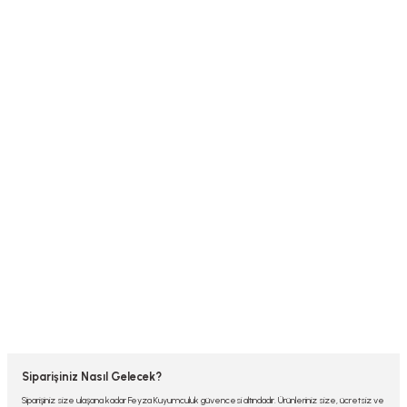
Siparişiniz Nasıl Gelecek?
Siparişiniz size ulaşana kadar Feyza Kuyumculuk güvencesi altındadır. Ürünleriniz size, ücretsiz ve