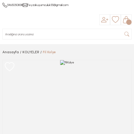
5465050838
feyzakuyumculuk55@gmail.com
Anasayfa
KOLYELER
Fil Kolye