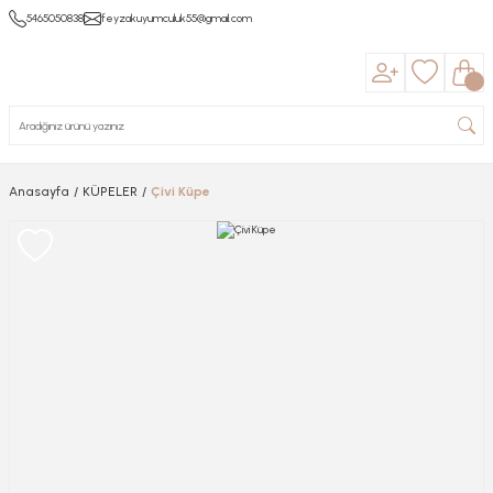
5465050838
feyzakuyumculuk55@gmail.com
Anasayfa
KÜPELER
Çivi Küpe