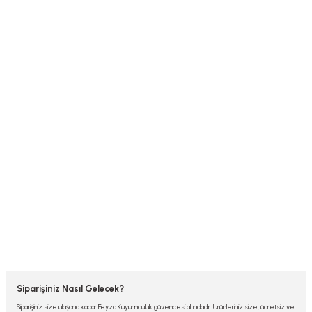
Siparişiniz Nasıl Gelecek?
Siparişiniz size ulaşana kadar Feyza Kuyumculuk güvencesi altındadır. Ürünleriniz size, ücretsiz ve