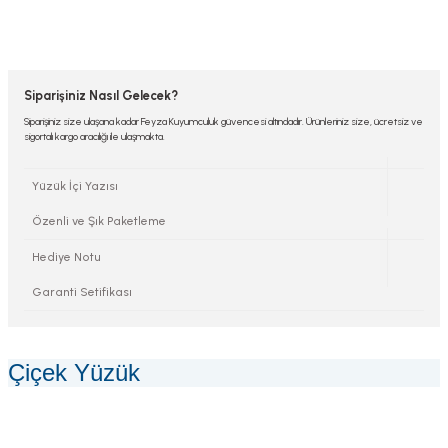
Siparişiniz Nasıl Gelecek?
Siparişiniz size ulaşana kadar Feyza Kuyumculuk güvencesi altındadır. Ürünleriniz size, ücretsiz ve
sigortalı kargo aracılığı ile ulaşmakta.
Yüzük İçi Yazısı
Özenli ve Şık Paketleme
Hediye Notu
Garanti Setifikası
Çiçek Yüzük