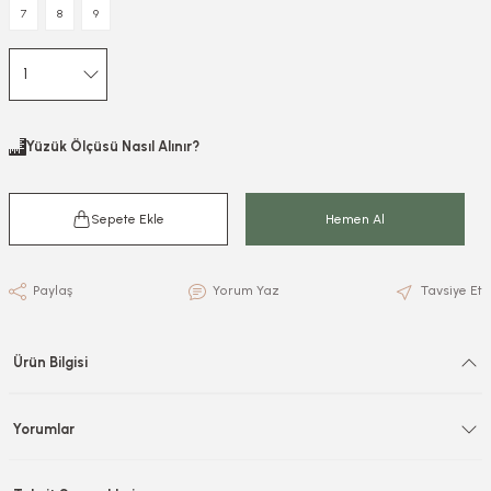
7
8
9
Yüzük Ölçüsü Nasıl Alınır?
Sepete Ekle
Hemen Al
Paylaş
Yorum Yaz
Tavsiye Et
Ürün Bilgisi
Yorumlar