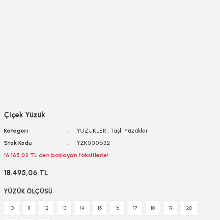
Çiçek Yüzük
Kategori
YÜZÜKLER
,
Taşlı Yüzükler
Stok Kodu
YZK000632
*6.165,02 TL den başlayan taksitlerle!
18.495,06 TL
YÜZÜK ÖLÇÜSÜ
10
11
12
13
14
15
16
17
18
19
20