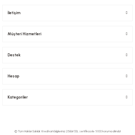
İletişim
Müşteri Hizmetleri
Destek
Hesap
Kategoriler
© Tüm Hakları Saklıdır. Kredi kartı bilgileriniz 256bit SSL sertifikası ile %100 koruma altında!