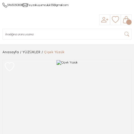
5465050838
feyzakuyumculuk55@gmail.com
Anasayfa
YÜZÜKLER
Çiçek Yüzük