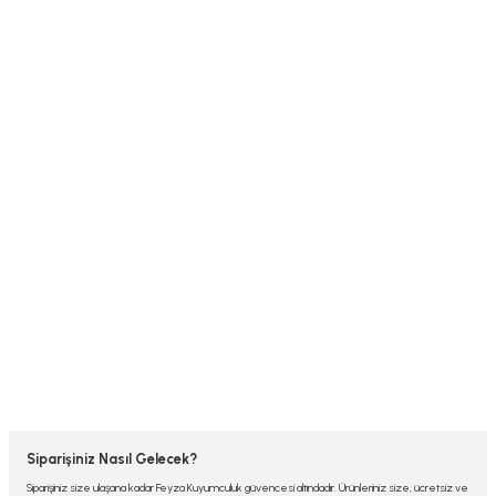
Siparişiniz Nasıl Gelecek?
Siparişiniz size ulaşana kadar Feyza Kuyumculuk güvencesi altındadır. Ürünleriniz size, ücretsiz ve