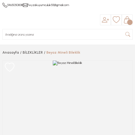
5465050838
feyzakuyumculuk55@gmail.com
Anasayfa
BİLEKLİKLER
Beyaz Mineli Bileklik