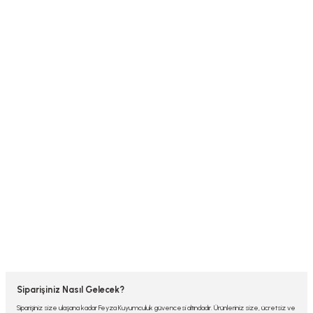
Siparişiniz Nasıl Gelecek?
Siparişiniz size ulaşana kadar Feyza Kuyumculuk güvencesi altındadır. Ürünleriniz size, ücretsiz ve