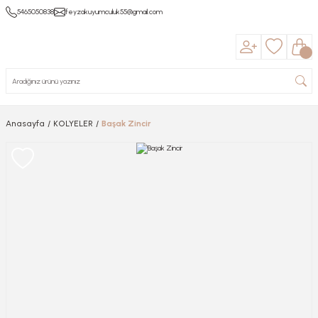
5465050838
feyzakuyumculuk55@gmail.com
Anasayfa
KOLYELER
Başak Zincir