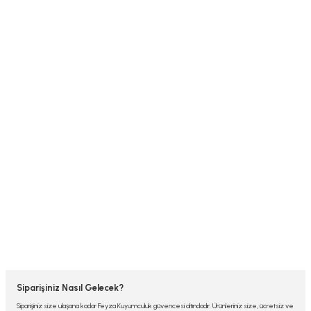
Siparişiniz Nasıl Gelecek?
Siparişiniz size ulaşana kadar Feyza Kuyumculuk güvencesi altındadır. Ürünleriniz size, ücretsiz ve