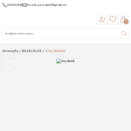
5465050838
feyzakuyumculuk55@gmail.com
Anasayfa
BİLEKLİKLER
Ataç Bileklik