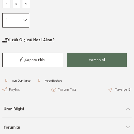
7
8
9
Yüzük Ölçüsü Nasıl Alınır?
Sepete Ekle
Hemen Al
Aynı Gün Kargo
Kargo Bedava
Paylaş
Yorum Yaz
Tavsiye Et
Ürün Bilgisi
Yorumlar