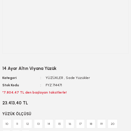
14 Ayar Altın Viyana Yüzük
Kategori
YÜZÜKLER
,
Sade Yüzükler
Stok Kodu
FYZ 714471
*7.804,47 TL den başlayan taksitlerle!
23.413,40 TL
YÜZÜK ÖLÇÜSÜ
10
11
12
13
14
15
16
17
18
19
20