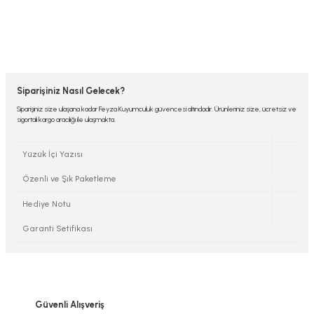
Siparişiniz Nasıl Gelecek?
Siparişiniz size ulaşana kadar Feyza Kuyumculuk güvencesi altındadır. Ürünleriniz size, ücretsiz ve
sigortalı kargo aracılığı ile ulaşmakta.
Yüzük İçi Yazısı
Özenli ve Şık Paketleme
Hediye Notu
Garanti Setifikası
Güvenli Alışveriş