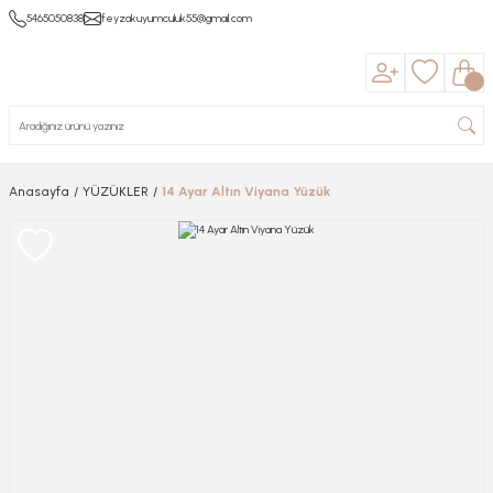
5465050838
feyzakuyumculuk55@gmail.com
Anasayfa
YÜZÜKLER
14 Ayar Altın Viyana Yüzük