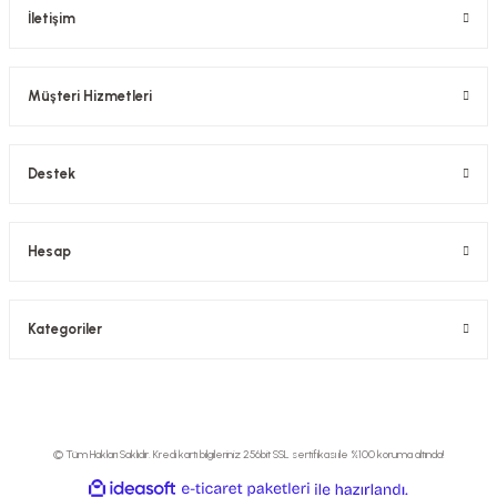
İletişim
Müşteri Hizmetleri
Destek
Hesap
Kategoriler
© Tüm Hakları Saklıdır. Kredi kartı bilgileriniz 256bit SSL sertifikası ile %100 koruma altında!
ideasoft
ile
e-