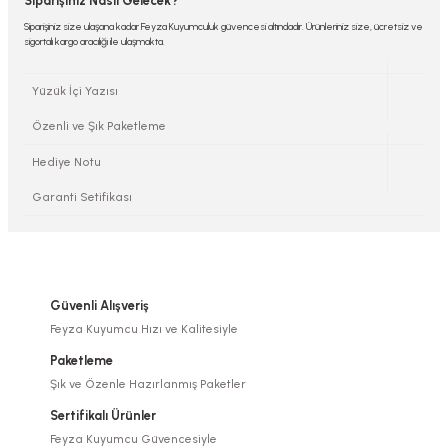
Siparişiniz Nasıl Gelecek?
Siparişiniz size ulaşana kadar Feyza Kuyumculuk güvencesi altındadır. Ürünleriniz size, ücretsiz ve
sigortalı kargo aracılığı ile ulaşmakta.
Yüzük İçi Yazısı
Özenli ve Şık Paketleme
Hediye Notu
Garanti Setifikası
Güvenli Alışveriş
Feyza Kuyumcu Hızı ve Kalitesiyle
Paketleme
Şık ve Özenle Hazırlanmış Paketler
Sertifikalı Ürünler
Feyza Kuyumcu Güvencesiyle