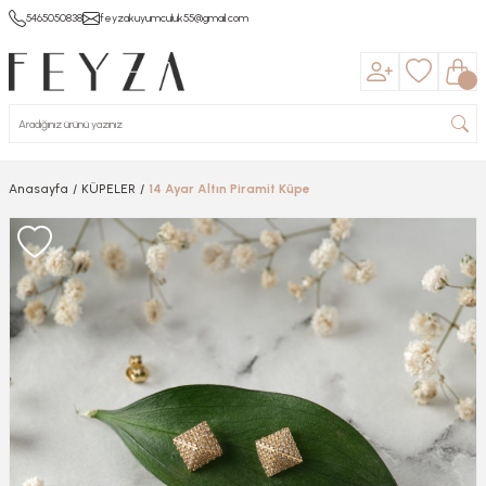
5465050838
feyzakuyumculuk55@gmail.com
Anasayfa
KÜPELER
14 Ayar Altın Piramit Küpe