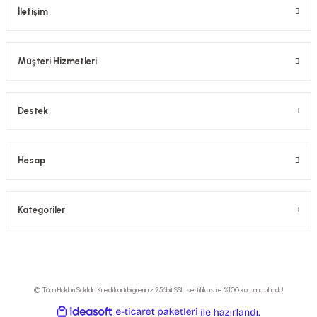
İletişim
Müşteri Hizmetleri
Destek
Hesap
Kategoriler
© Tüm Hakları Saklıdır. Kredi kartı bilgileriniz 256bit SSL sertifikası ile %100 koruma altında!
ideasoft
ile
e-