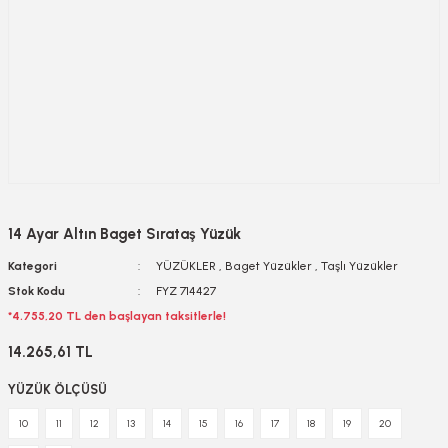
14 Ayar Altın Baget Sırataş Yüzük
Kategori
YÜZÜKLER
,
Baget Yüzükler
,
Taşlı Yüzükler
Stok Kodu
FYZ 714427
*4.755,20 TL den başlayan taksitlerle!
14.265,61 TL
YÜZÜK ÖLÇÜSÜ
10
11
12
13
14
15
16
17
18
19
20