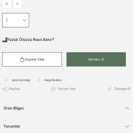
21
9
Yüzük Ölçüsü Nasıl Alınır?
Sepete Ekle
Hemen Al
Aynı Gün Kargo
Kargo Bedava
Paylaş
Yorum Yaz
Tavsiye Et
Ürün Bilgisi
Yorumlar