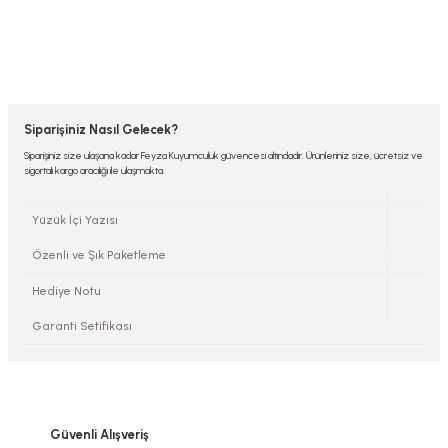
Siparişiniz Nasıl Gelecek?
Siparişiniz size ulaşana kadar Feyza Kuyumculuk güvencesi altındadır. Ürünleriniz size, ücretsiz ve
sigortalı kargo aracılığı ile ulaşmakta.
Yüzük İçi Yazısı
Özenli ve Şık Paketleme
Hediye Notu
Garanti Setifikası
Güvenli Alışveriş