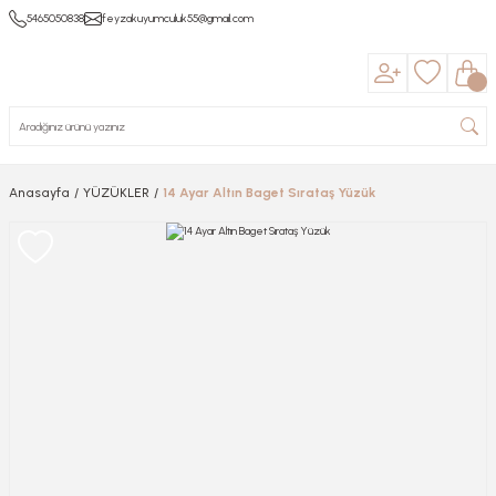
5465050838
feyzakuyumculuk55@gmail.com
Anasayfa
YÜZÜKLER
14 Ayar Altın Baget Sırataş Yüzük