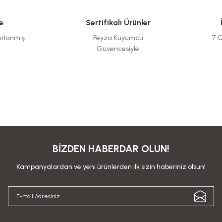
e
Sertifikalı Ürünler
ırlanmış
Feyza Kuyumcu
7 G
Güvencesiyle
BİZDEN HABERDAR OLUN!
Kampanyalardan ve yeni ürünlerden ilk sizin haberiniz olsun!