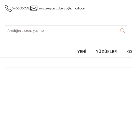
5465050838
feyzakuyumculuk55@gmail.com
YENİ
YÜZÜKLER
KO