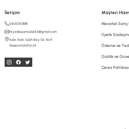
İletişim
Müşteri Hizm
Mesafeli Satış
5465050838
feyzakuyumculuk55@gmail.com
Üyelik Sözleşm
Kale Mah. Salih Bey Sk. No:9
Ödeme ve Tes
İlkadım/SAMSUN
Gizlilik ve Güve
Çerez Politikası