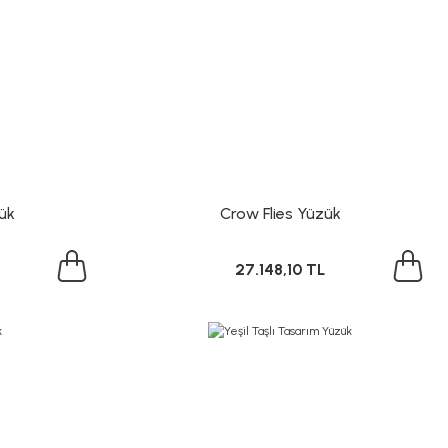
ük
Crow Flies Yüzük
27.148,10 TL