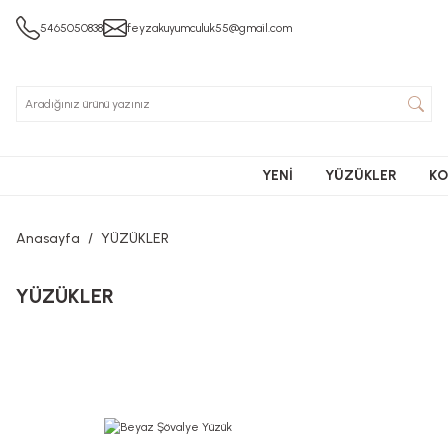
5465050838
feyzakuyumculuk55@gmail.com
YENİ
YÜZÜKLER
KO
Anasayfa
YÜZÜKLER
YÜZÜKLER