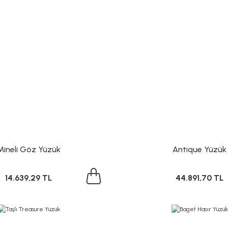
Mineli Göz Yüzük
Antique Yüzük
14.639,29 TL
44.891,70 TL