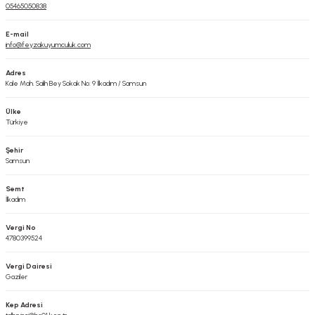
05465050838
E-mail
info@feyzakuyumculuk.com
Adres
Kale Mah. Salih Bey Sokak No: 9 İlkadım / Samsun
Ülke
Türkiye
Şehir
Samsun
Semt
İlkadım
Vergi No
4780399524
Vergi Dairesi
Gaziler
Kep Adresi