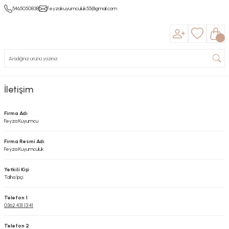
5465050838
feyzakuyumculuk55@gmail.com
İletişim
Firma Adı
Feyza Kuyumcu
Firma Resmi Adı
Feyza Kuyumculuk
Yetkili Kişi
Talha İpçi
Telefon 1
0362 431 13 41
Telefon 2